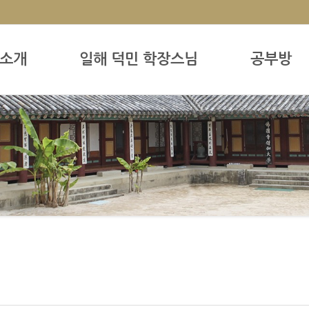
소개
일해 덕민 학장스님
공부방