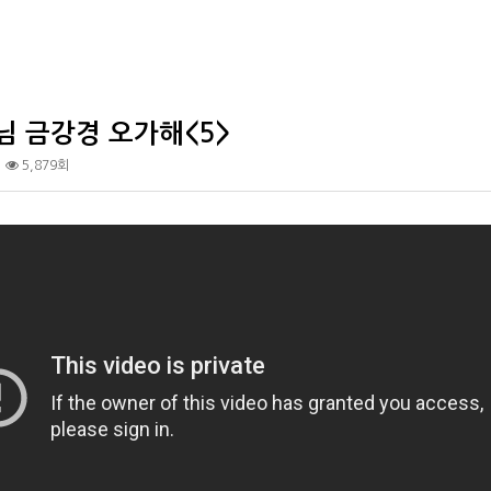
님 금강경 오가해<5>
5,879회